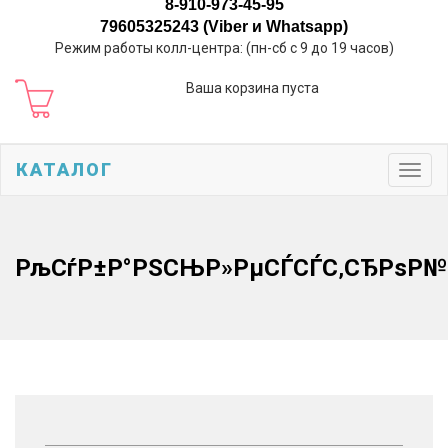
8-910-973-45-95
79605325243 (Viber и Whatsapp)
Режим работы колл-центра: (пн-сб с 9 до 19 часов)
Ваша корзина пуста
КАТАЛОГ
Toggl
navig
РљСѓР±Р°РЅСЊР»РµСЃСЃС‚СЂРѕР№