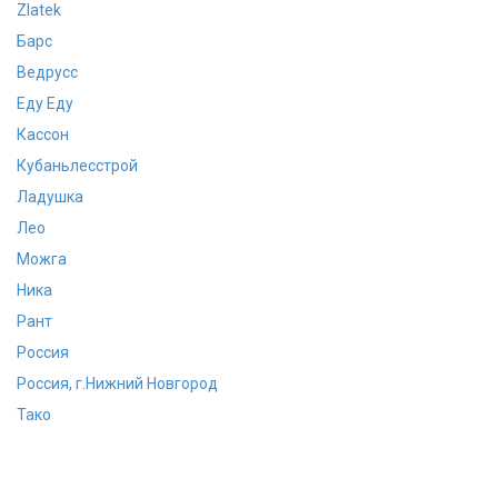
Zlatek
Барс
Ведрусс
Еду Еду
Кассон
Кубаньлесстрой
Ладушка
Лео
Можга
Ника
Рант
Россия
Россия, г.Нижний Новгород
Тако