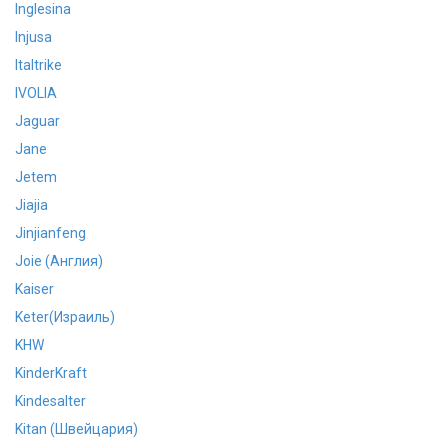
Inglesina
Injusa
Italtrike
IVOLIA
Jaguar
Jane
Jetem
Jiajia
Jinjianfeng
Joie (Англия)
Kaiser
Keter(Израиль)
KHW
KinderKraft
Kindesalter
Kitan (Швейцария)