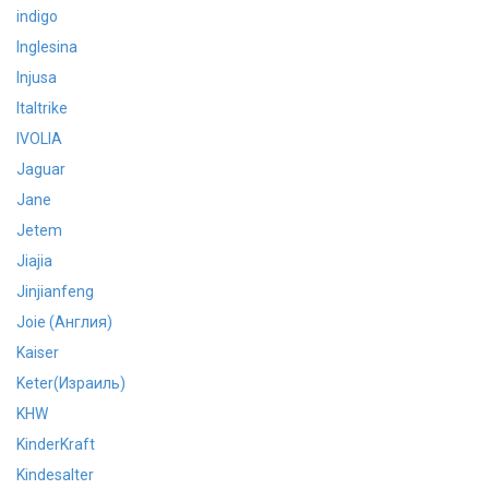
indigo
Inglesina
Injusa
Italtrike
IVOLIA
Jaguar
Jane
Jetem
Jiajia
Jinjianfeng
Joie (Англия)
Kaiser
Keter(Израиль)
KHW
KinderKraft
Kindesalter