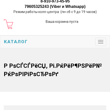
8-910-973-45-95
79605325243 (Viber и Whatsapp)
Режим работы колл-центра: (пн-сб с 9 до 19 часов)
Ваша корзина пуста
КАТАЛОГ
Toggl
navig
Р РѕСЃСЃРёСЏ, Рі.РќРёР¶РЅРёР№
РќРѕРІРіРѕСЂРѕРґ