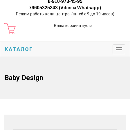
8-910-973-45-95
79605325243 (Viber и Whatsapp)
Режим работы колл-центра: (пн-сб с 9 до 19 часов)
Ваша корзина пуста
КАТАЛОГ
Toggl
navig
Baby Design