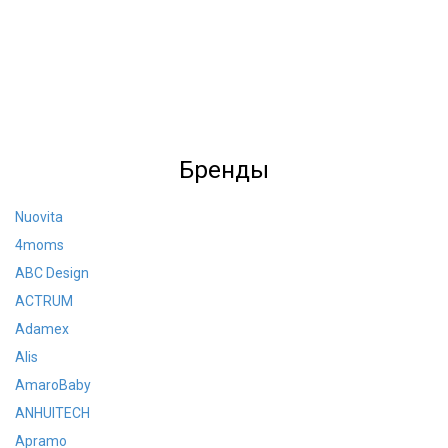
Бренды
Nuovita
4moms
ABC Design
ACTRUM
Adamex
Alis
AmaroBaby
ANHUITECH
Apramo