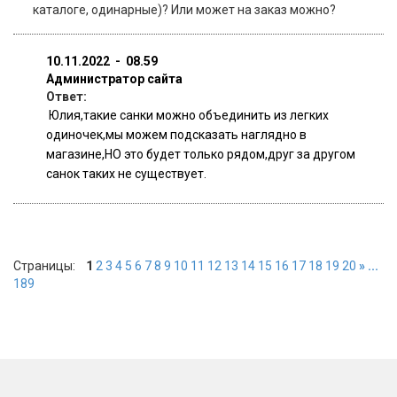
каталоге, одинарные)? Или может на заказ можно?
10.11.2022 - 08.59
Администратор сайта
Ответ:
Юлия,такие санки можно объединить из легких
одиночек,мы можем подсказать наглядно в
магазине,НО это будет только рядом,друг за другом
санок таких не существует.
Страницы:
1
2
3
4
5
6
7
8
9
10
11
12
13
14
15
16
17
18
19
20
» ...
189