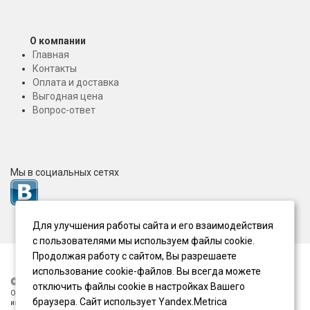
О компании
Главная
Контакты
Оплата и доставка
Выгодная цена
Вопрос-ответ
Мы в социальных сетях
Для улучшения работы сайта и его взаимодействия
с пользователями мы используем файлы cookie.
Продолжая работу с сайтом, Вы разрешаете
использование cookie-файлов. Вы всегда можете
© 2011-2024. Все права защищены. Малышатики.рф
отключить файлы cookie в настройках Вашего
Обращаем Ваше внимание на то, что данный интернет-сайт носит исключительно
браузера. Сайт использует Yandex.Metrica
информационный характер и ни при каких условиях информационные материалы и