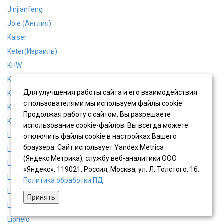
Jinjianfeng
Joie (Англия)
Kaiser
Keter(Израиль)
KHW
KinderKraft
Для улучшения работы сайта и его взаимодействия
Kindesalter
с пользователями мы используем файлы cookie.
Kitan (Швейцария)
Продолжая работу с сайтом, Вы разрешаете
KIWY
использование cookie-файлов. Вы всегда можете
Lamborghini
отключить файлы cookie в настройках Вашего
браузера. Сайт использует Yandex.Metrica
Leader Kids
(Яндекс.Метрика), службу веб-аналитики ООО
Lemantino
«Яндекс», 119021, Россия, Москва, ул. Л. Толстого, 16.
Lexus Trike
Политика обработки ПД
Lider Kids
Принять
LIKO BABY
Lionelo